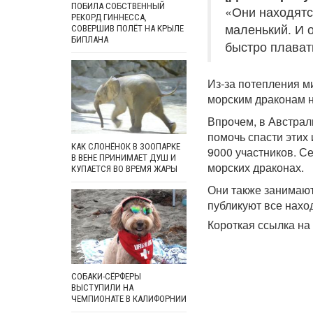
ПОБИЛА СОБСТВЕННЫЙ
«Они находятся
РЕКОРД ГИННЕССА,
маленький. И о
СОВЕРШИВ ПОЛЁТ НА КРЫЛЕ
БИПЛАНА
быстро плавать
Из-за потепления ми
морским драконам н
Впрочем, в Австрал
помочь спасти этих
КАК СЛОНЁНОК В ЗООПАРКЕ
9000 участников. С
В ВЕНЕ ПРИНИМАЕТ ДУШ И
морских драконах.
КУПАЕТСЯ ВО ВРЕМЯ ЖАРЫ
Они также занимают
публикуют все наход
Короткая ссылка на 
СОБАКИ-СЁРФЕРЫ
ВЫСТУПИЛИ НА
ЧЕМПИОНАТЕ В КАЛИФОРНИИ