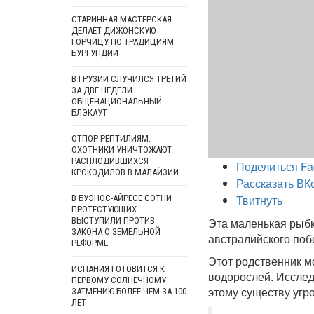
СТАРИННАЯ МАСТЕРСКАЯ
ДЕЛАЕТ ДИЖОНСКУЮ
ГОРЧИЦУ ПО ТРАДИЦИЯМ
БУРГУНДИИ
В ГРУЗИИ СЛУЧИЛСЯ ТРЕТИЙ
ЗА ДВЕ НЕДЕЛИ
ОБЩЕНАЦИОНАЛЬНЫЙ
БЛЭКАУТ
ОТПОР РЕПТИЛИЯМ:
ОХОТНИКИ УНИЧТОЖАЮТ
РАСПЛОДИВШИХСЯ
Поделиться Fa
КРОКОДИЛОВ В МАЛАЙЗИИ
Рассказать ВК
Твитнуть
В БУЭНОС-АЙРЕСЕ СОТНИ
ПРОТЕСТУЮЩИХ
ВЫСТУПИЛИ ПРОТИВ
Эта маленькая рыбк
ЗАКОНА О ЗЕМЕЛЬНОЙ
австралийского поб
РЕФОРМЕ
Этот родственник м
ИСПАНИЯ ГОТОВИТСЯ К
водорослей. Исслед
ПЕРВОМУ СОЛНЕЧНОМУ
этому существу угр
ЗАТМЕНИЮ БОЛЕЕ ЧЕМ ЗА 100
ЛЕТ