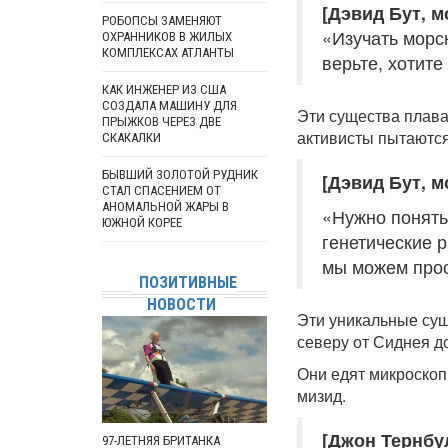
[Дэвид Бут, м
РОБОПСЫ ЗАМЕНЯЮТ
«Изучать морс
ОХРАННИКОВ В ЖИЛЫХ
КОМПЛЕКСАХ АТЛАНТЫ
верьте, хотите
КАК ИНЖЕНЕР ИЗ США
СОЗДАЛА МАШИНУ ДЛЯ
Эти существа плаваю
ПРЫЖКОВ ЧЕРЕЗ ДВЕ
активисты пытаются
СКАКАЛКИ
БЫВШИЙ ЗОЛОТОЙ РУДНИК
[Дэвид Бут, м
СТАЛ СПАСЕНИЕМ ОТ
АНОМАЛЬНОЙ ЖАРЫ В
«Нужно понять
ЮЖНОЙ КОРЕЕ
генетические р
мы можем прос
ПОЗИТИВНЫЕ
НОВОСТИ
Эти уникальные сущ
северу от Сиднея д
Они едят микроскоп
мизид.
[Джон Тернбул
97-ЛЕТНЯЯ БРИТАНКА