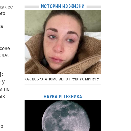
как её
ИСТОРИИ ИЗ ЖИЗНИ
его
ма
соне
стра
]:
КАК ДОБРОТА ПОМОГАЕТ В ТРУДНУЮ МИНУТУ
 у
м не
ых
НАУКА И ТЕХНИКА
во