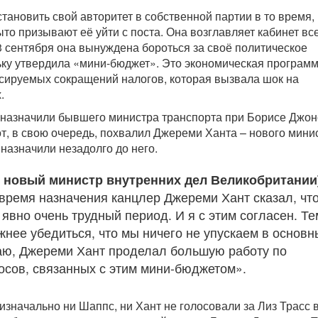
тановить свой авторитет в собственной партии в то время, 
то призывают её уйти с поста. Она возглавляет кабинет вс
23 сентября она вынуждена бороться за своё политическое
ку утвердила «мини-бюджет». Это экономическая програм
ируемых сокращений налогов, которая вызвала шок на
.
назначили бывшего министра транспорта при Борисе Джон
от, в свою очередь, похвалил Джереми Ханта – нового мини
назначили незадолго до него.
, новый министр внутренних дел Великобритании
 время назначения канцлер Джереми Хант сказал, что
явно очень трудный период. И я с этим согласен. Те
жнее убедиться, что мы ничего не упускаем в основн
аю, Джереми Хант проделал большую работу по
сов, связанных с этим мини-бюджетом».
 изначально ни Шаппс, ни Хант не голосовали за Лиз Трасс 