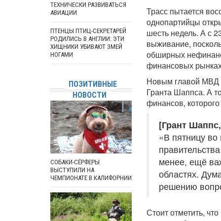
ТЕХНИЧЕСКИ РАЗВИВАТЬСЯ
Трасс пытается восс
АВИАЦИИ
однопартийцы откры
ПТЕНЦЫ ПТИЦ-СЕКРЕТАРЕЙ
шесть недель. А с 
РОДИЛИСЬ В АНГЛИИ: ЭТИ
выживание, посколь
ХИЩНИКИ УБИВАЮТ ЗМЕЙ
обширных нефинанс
НОГАМИ
финансовых рынках
Новым главой МВД 
ПОЗИТИВНЫЕ
Гранта Шаппса. А т
НОВОСТИ
финансов, которого 
[Грант Шаппс
«В пятницу во
правительства 
менее, ещё ва
СОБАКИ-СЁРФЕРЫ
ВЫСТУПИЛИ НА
областях. Дум
ЧЕМПИОНАТЕ В КАЛИФОРНИИ
решению вопро
Стоит отметить, что