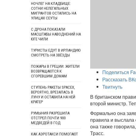
НОЧЛЕГ НА КЛАДБИЩЕ:
СОТНИ НЕЛЕГАЛЬНЫХ
МИГРАНТОВ ОСТАЛИСЬ НА
УЛИЦАХ СЕУТЫ
С ДРОНА ПОКАЗАЛИ
МАСШТАБЫ НАВОДНЕНИЙ НА
ЮГЕ ЧИЛИ
ТУРИСТЫ ЕДУТ В ИРЛАНДИЮ
СМОТРЕТЬ НА ЗВЁЗДЫ
ПОЖАРЫ В ГРЕЦИИ: ЖИТЕЛИ
Поделиться Fa
ВОЗВРАЩАЮТСЯ К
СГОРЕВШИМ ДОМАМ
Рассказать ВК
Твитнуть
СТУПЕНЬ РАКЕТЫ SPACEX,
ВЕРОЯТНО, ВРЕЗАЛАСЬ В
В британском прави
ЛУНУ И ОСТАВИЛА НА НЕЙ
КРАТЕР
второй министр. Те
Формально она заяв
РУМЫНИЯ РАЗРЕШИЛА
ОТСТРЕЛ ПОЧТИ 900
правила и выслала 
МЕДВЕДЕЙ В ГОД
она также говорила
Трасс.
КАК АЭРОТАКСИ ПОМОГАЮТ