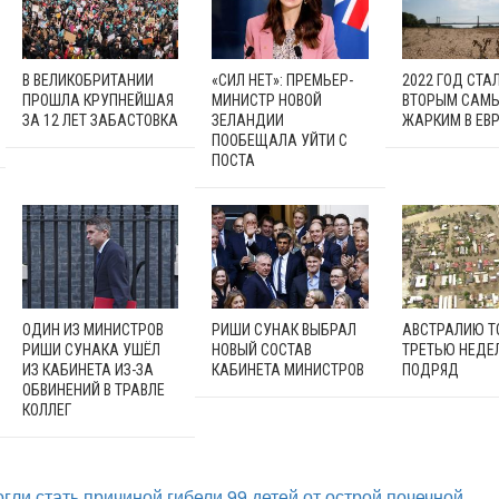
В ВЕЛИКОБРИТАНИИ
«СИЛ НЕТ»: ПРЕМЬЕР-
2022 ГОД СТА
ПРОШЛА КРУПНЕЙШАЯ
МИНИСТР НОВОЙ
ВТОРЫМ САМ
ЗА 12 ЛЕТ ЗАБАСТОВКА
ЗЕЛАНДИИ
ЖАРКИМ В ЕВ
ПООБЕЩАЛА УЙТИ С
ПОСТА
ОДИН ИЗ МИНИСТРОВ
РИШИ СУНАК ВЫБРАЛ
АВСТРАЛИЮ Т
РИШИ СУНАКА УШЁЛ
НОВЫЙ СОСТАВ
ТРЕТЬЮ НЕДЕ
ИЗ КАБИНЕТА ИЗ-ЗА
КАБИНЕТА МИНИСТРОВ
ПОДРЯД
ОБВИНЕНИЙ В ТРАВЛЕ
КОЛЛЕГ
гли стать причиной гибели 99 детей от острой почечной