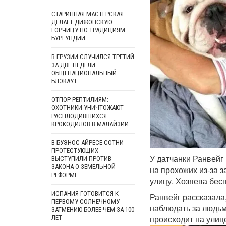
СТАРИННАЯ МАСТЕРСКАЯ
ДЕЛАЕТ ДИЖОНСКУЮ
ГОРЧИЦУ ПО ТРАДИЦИЯМ
БУРГУНДИИ
В ГРУЗИИ СЛУЧИЛСЯ ТРЕТИЙ
ЗА ДВЕ НЕДЕЛИ
ОБЩЕНАЦИОНАЛЬНЫЙ
БЛЭКАУТ
ОТПОР РЕПТИЛИЯМ:
ОХОТНИКИ УНИЧТОЖАЮТ
РАСПЛОДИВШИХСЯ
КРОКОДИЛОВ В МАЛАЙЗИИ
В БУЭНОС-АЙРЕСЕ СОТНИ
ПРОТЕСТУЮЩИХ
У датчанки Ранвейг
ВЫСТУПИЛИ ПРОТИВ
ЗАКОНА О ЗЕМЕЛЬНОЙ
на прохожих из-за 
РЕФОРМЕ
улицу. Хозяева бес
ИСПАНИЯ ГОТОВИТСЯ К
Ранвейг рассказала
ПЕРВОМУ СОЛНЕЧНОМУ
наблюдать за людьм
ЗАТМЕНИЮ БОЛЕЕ ЧЕМ ЗА 100
происходит на улице
ЛЕТ