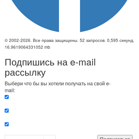
© 2002-2026. Все права защищены. 52 запросов. 0,595 секунд.
16.9619064331052 mb
Подпишись на e-mail
рассылку
Выбери что бы вы хотели получать на свой e-
mail:
Вечерняя. Каждый вечер вы получаете список
сюжетов, о важных и ключевых событиях в мире.
Еженедельная. Вы получаете полную картину о
событиях недели.
Позитив. Вы получается список сюжетов, которые
подарят вам позитивные эмоции и улучшат ваш сон.