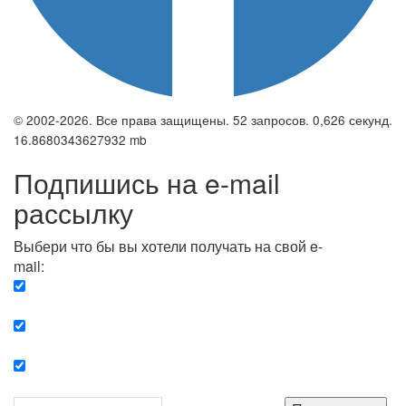
© 2002-2026. Все права защищены. 52 запросов. 0,626 секунд.
16.8680343627932 mb
Подпишись на e-mail
рассылку
Выбери что бы вы хотели получать на свой e-
mail:
Вечерняя. Каждый вечер вы получаете список
сюжетов, о важных и ключевых событиях в мире.
Еженедельная. Вы получаете полную картину о
событиях недели.
Позитив. Вы получается список сюжетов, которые
подарят вам позитивные эмоции и улучшат ваш сон.