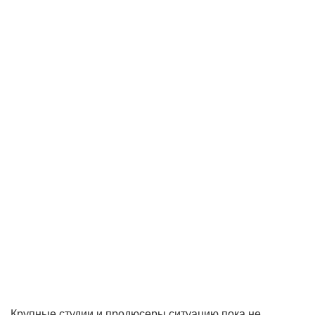
Крупные студии и продюсеры ситуацию пока не