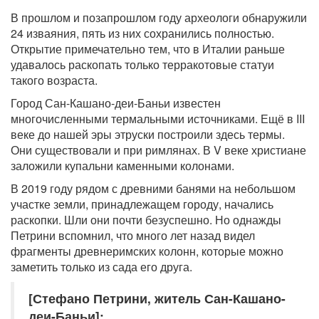
В прошлом и позапрошлом году археологи обнаружили
24 изваяния, пять из них сохранились полностью.
Открытие примечательно тем, что в Италии раньше
удавалось раскопать только терракотовые статуи
такого возраста.
Город Сан-Кашано-деи-Баньи известен
многочисленными термальными источниками. Ещё в III
веке до нашей эры этруски построили здесь термы.
Они существовали и при римлянах. В V веке христиане
заложили купальни каменными колонами.
В 2019 году рядом с древними банями на небольшом
участке земли, принадлежащем городу, начались
раскопки. Шли они почти безуспешно. Но однажды
Петрини вспомнил, что много лет назад видел
фрагменты древнеримских колонн, которые можно
заметить только из сада его друга.
[Стефано Петрини, житель Сан-Кашано-
деи-Баньи]: