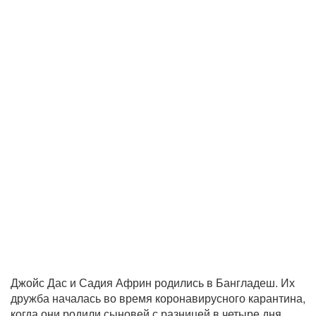
Джойс Дас и Садия Африн родились в Бангладеш. Их
дружба началась во время коронавирусного карантина,
когда они родили сыновей с разницей в четыре дня.