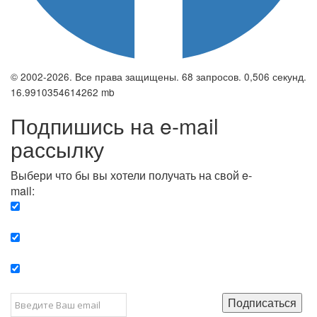
© 2002-2026. Все права защищены. 68 запросов. 0,506 секунд.
16.9910354614262 mb
Подпишись на e-mail
рассылку
Выбери что бы вы хотели получать на свой e-
mail:
Вечерняя. Каждый вечер вы получаете список
сюжетов, о важных и ключевых событиях в мире.
Еженедельная. Вы получаете полную картину о
событиях недели.
Позитив. Вы получается список сюжетов, которые
подарят вам позитивные эмоции и улучшат ваш сон.
Подписаться