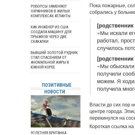
Пока пожарные, сол
РОБОПСЫ ЗАМЕНЯЮТ
собрались у больни
ОХРАННИКОВ В ЖИЛЫХ
КОМПЛЕКСАХ АТЛАНТЫ
[родственник 
КАК ИНЖЕНЕР ИЗ США
«Мы искали ег
СОЗДАЛА МАШИНУ ДЛЯ
ПРЫЖКОВ ЧЕРЕЗ ДВЕ
работал, прост
СКАКАЛКИ
случилось пото
БЫВШИЙ ЗОЛОТОЙ РУДНИК
[родственник
СТАЛ СПАСЕНИЕМ ОТ
АНОМАЛЬНОЙ ЖАРЫ В
«Мы обыскали 
ЮЖНОЙ КОРЕЕ
получили сообщ
можем. Я ходи
ПОЗИТИВНЫЕ
получила много
НОВОСТИ
Власти до сих пор 
центре города. Эпи
перекинулся на сос
Короткая ссылка на 
97-ЛЕТНЯЯ БРИТАНКА