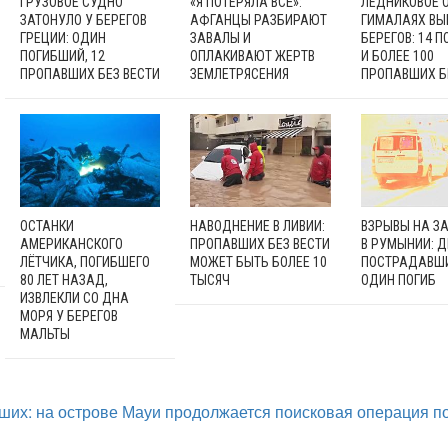
ГРУЗОВОЕ СУДНО
«Я ПОТЕРЯЛА ВСЁ»:
ЛЕДНИКОВОЕ О
ЗАТОНУЛО У БЕРЕГОВ
АФГАНЦЫ РАЗБИРАЮТ
ГИМАЛАЯХ ВЫ
ГРЕЦИИ: ОДИН
ЗАВАЛЫ И
БЕРЕГОВ: 14 
ПОГИБШИЙ, 12
ОПЛАКИВАЮТ ЖЕРТВ
И БОЛЕЕ 100
ПРОПАВШИХ БЕЗ ВЕСТИ
ЗЕМЛЕТРЯСЕНИЯ
ПРОПАВШИХ Б
ОСТАНКИ
НАВОДНЕНИЕ В ЛИВИИ:
ВЗРЫВЫ НА З
АМЕРИКАНСКОГО
ПРОПАВШИХ БЕЗ ВЕСТИ
В РУМЫНИИ: Д
ЛЁТЧИКА, ПОГИБШЕГО
МОЖЕТ БЫТЬ БОЛЕЕ 10
ПОСТРАДАВШ
80 ЛЕТ НАЗАД,
ТЫСЯЧ
ОДИН ПОГИБ
ИЗВЛЕКЛИ СО ДНА
МОРЯ У БЕРЕГОВ
МАЛЬТЫ
ших: на острове Мауи продолжается поисковая операция п