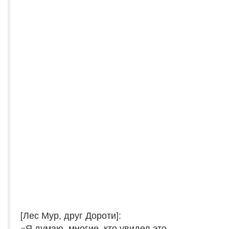
[Лес Мур, друг Дороти]:
«Я думаю, многие, кто увидел это,