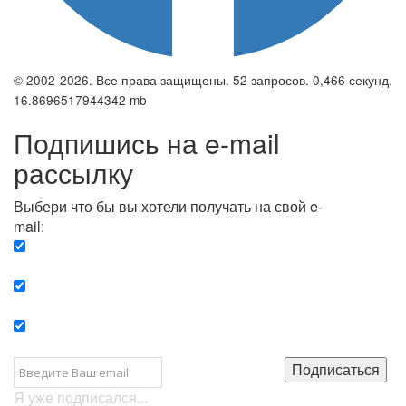
© 2002-2026. Все права защищены. 52 запросов. 0,466 секунд.
16.8696517944342 mb
Подпишись на e-mail
рассылку
Выбери что бы вы хотели получать на свой e-
mail:
Вечерняя. Каждый вечер вы получаете список
сюжетов, о важных и ключевых событиях в мире.
Еженедельная. Вы получаете полную картину о
событиях недели.
Позитив. Вы получается список сюжетов, которые
подарят вам позитивные эмоции и улучшат ваш сон.
Подписаться
Я уже подписался...