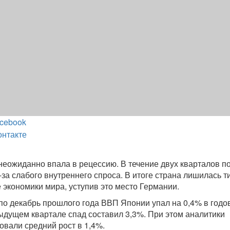
cebook
онтакте
еожиданно впала в рецессию. В течение двух кварталов п
за слабого внутреннего спроса. В итоге страна лишилась т
 экономики мира, уступив это место Германии.
 по декабрь прошлого года ВВП Японии упал на 0,4% в годо
ыдущем квартале спад составил 3,3%. При этом аналитики
овали средний рост в 1,4%.