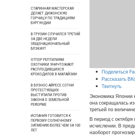
СТАРИННАЯ МАСТЕРСКАЯ
ДЕЛАЕТ ДИЖОНСКУЮ
ГОРЧИЦУ ПО ТРАДИЦИЯМ
БУРГУНДИИ
В ГРУЗИИ СЛУЧИЛСЯ ТРЕТИЙ
ЗА ДВЕ НЕДЕЛИ
ОБЩЕНАЦИОНАЛЬНЫЙ
БЛЭКАУТ
ОТПОР РЕПТИЛИЯМ:
ОХОТНИКИ УНИЧТОЖАЮТ
РАСПЛОДИВШИХСЯ
Поделиться Fa
КРОКОДИЛОВ В МАЛАЙЗИИ
Рассказать ВК
Твитнуть
В БУЭНОС-АЙРЕСЕ СОТНИ
ПРОТЕСТУЮЩИХ
ВЫСТУПИЛИ ПРОТИВ
Экономика Японии н
ЗАКОНА О ЗЕМЕЛЬНОЙ
она сокращалась из-
РЕФОРМЕ
третьей по величине
ИСПАНИЯ ГОТОВИТСЯ К
В период с октября
ПЕРВОМУ СОЛНЕЧНОМУ
исчислении. В пред
ЗАТМЕНИЮ БОЛЕЕ ЧЕМ ЗА 100
ЛЕТ
наоборот прогнозир