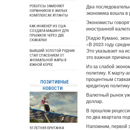
Два последовательн
РОБОПСЫ ЗАМЕНЯЮТ
ОХРАННИКОВ В ЖИЛЫХ
экономика вошла в 
КОМПЛЕКСАХ АТЛАНТЫ
Экономисты говорят
КАК ИНЖЕНЕР ИЗ США
иностранной валют
СОЗДАЛА МАШИНУ ДЛЯ
ПРЫЖКОВ ЧЕРЕЗ ДВЕ
[Хидэо Кумано, экон
СКАКАЛКИ
«В 2023 году средн
Это указывает на ис
БЫВШИЙ ЗОЛОТОЙ РУДНИК
СТАЛ СПАСЕНИЕМ ОТ
это важная причина
АНОМАЛЬНОЙ ЖАРЫ В
ЮЖНОЙ КОРЕЕ
Из-за слабой эконо
политику. К марту-
процентным ставкам
ПОЗИТИВНЫЕ
кредитную политику
НОВОСТИ
Валютный рынок уже
доллар.
В прошлом рецессии
по два квартала по
Напомним, первой э
97-ЛЕТНЯЯ БРИТАНКА