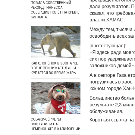
ПОБИЛА СОБСТВЕННЫЙ
дали результатов. 
РЕКОРД ГИННЕССА,
сказал, что требов
СОВЕРШИВ ПОЛЁТ НА КРЫЛЕ
БИПЛАНА
власти ХАМАС.
Между тем, тысячи 
освободить всех зал
[протестующая]:
«Я здесь ради моег
сих пор удерживает
КАК СЛОНЁНОК В ЗООПАРКЕ
заложников домой»
В ВЕНЕ ПРИНИМАЕТ ДУШ И
КУПАЕТСЯ ВО ВРЕМЯ ЖАРЫ
А в секторе Газа в
погрузилась в хаос
южном городе Хан-Ю
Большинство больни
результате 2,3 мил
обслуживания.
Короткая ссылка на 
СОБАКИ-СЁРФЕРЫ
ВЫСТУПИЛИ НА
ЧЕМПИОНАТЕ В КАЛИФОРНИИ