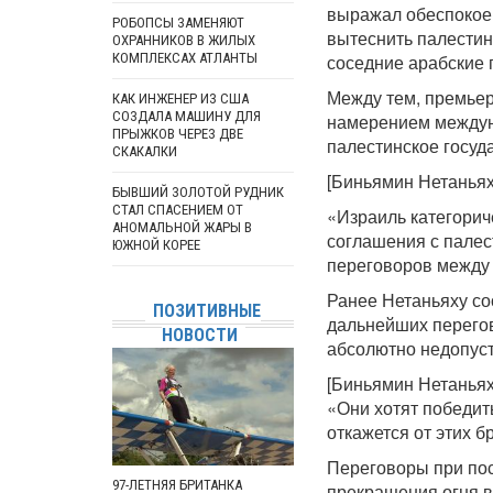
выражал обеспокоен
РОБОПСЫ ЗАМЕНЯЮТ
вытеснить палестин
ОХРАННИКОВ В ЖИЛЫХ
КОМПЛЕКСАХ АТЛАНТЫ
соседние арабские 
Между тем, премьер
КАК ИНЖЕНЕР ИЗ США
СОЗДАЛА МАШИНУ ДЛЯ
намерением междун
ПРЫЖКОВ ЧЕРЕЗ ДВЕ
палестинское госуд
СКАКАЛКИ
[Биньямин Нетаньях
БЫВШИЙ ЗОЛОТОЙ РУДНИК
СТАЛ СПАСЕНИЕМ ОТ
«Израиль категорич
АНОМАЛЬНОЙ ЖАРЫ В
соглашения с палес
ЮЖНОЙ КОРЕЕ
переговоров между 
Ранее Нетаньяху со
ПОЗИТИВНЫЕ
дальнейших перего
НОВОСТИ
абсолютно недопус
[Биньямин Нетаньях
«Они хотят победит
откажется от этих 
Переговоры при пос
97-ЛЕТНЯЯ БРИТАНКА
прекращения огня в