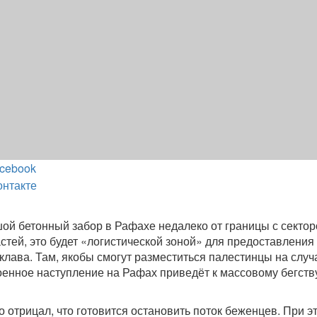
cebook
онтакте
шой бетонный забор в Рафахе недалеко от границы с секто
стей, это будет «логистической зоной» для предоставления
лава. Там, якобы смогут разместиться палестинцы на случ
оенное наступление на Рафах приведёт к массовому бегств
о отрицал, что готовится остановить поток беженцев. При э