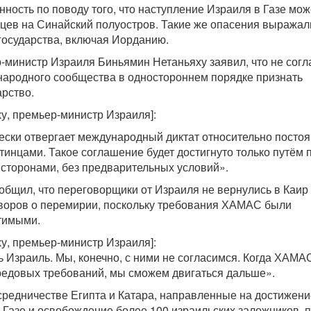
ность по поводу того, что наступление Израиля в Газе мож
цев на Синайский полуостров. Такие же опасения выражал
государства, включая Иорданию.
-министр Израиля Биньямин Нетаньяху заявил, что не согл
ародного сообщества в одностороннем порядке признать
арство.
у, премьер-министр Израиля]:
ески отвергает международный диктат относительно постоя
тинцами. Такое соглашение будет достигнуто только путём
сторонами, без предварительных условий».
общил, что переговорщики от Израиля не вернулись в Каир
воров о перемирии, поскольку требования ХАМАС были
тимыми.
у, премьер-министр Израиля]:
ь Израиль. Мы, конечно, с ними не согласимся. Когда ХАМА
бредовых требований, мы сможем двигаться дальше».
редничестве Египта и Катара, направленные на достижени
 Газе и освобождение более 100 израильских заложников, п