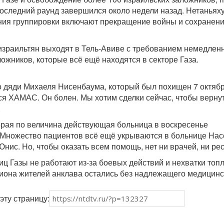
Последний раунд завершился около недели назад. Нетаньях
ания группировки включают прекращение войны и сохранен
израильтян выходят в Тель-Авиве с требованием немедлен
ожников, которые всё ещё находятся в секторе Газа.
о дяди Михаеля Нисенбаума, который был похищен 7 октябр
ся ХАМАС. Он болен. Мы хотим сделки сейчас, чтобы верну
.
торая по величина действующая больница в воскресенье
. Множество пациентов всё ещё укрываются в больнице Нас
нис. Но, чтобы оказать всем помощь, нет ни врачей, ни ре
ц Газы не работают из-за боевых действий и нехватки топл
лиона жителей анклава остались без надлежащего медицинс
эту страницу: