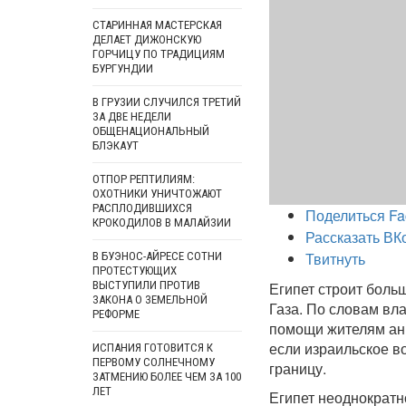
СТАРИННАЯ МАСТЕРСКАЯ
ДЕЛАЕТ ДИЖОНСКУЮ
ГОРЧИЦУ ПО ТРАДИЦИЯМ
БУРГУНДИИ
В ГРУЗИИ СЛУЧИЛСЯ ТРЕТИЙ
ЗА ДВЕ НЕДЕЛИ
ОБЩЕНАЦИОНАЛЬНЫЙ
БЛЭКАУТ
ОТПОР РЕПТИЛИЯМ:
ОХОТНИКИ УНИЧТОЖАЮТ
РАСПЛОДИВШИХСЯ
Поделиться Fa
КРОКОДИЛОВ В МАЛАЙЗИИ
Рассказать ВК
Твитнуть
В БУЭНОС-АЙРЕСЕ СОТНИ
ПРОТЕСТУЮЩИХ
ВЫСТУПИЛИ ПРОТИВ
Египет строит боль
ЗАКОНА О ЗЕМЕЛЬНОЙ
Газа. По словам вла
РЕФОРМЕ
помощи жителям анк
если израильское в
ИСПАНИЯ ГОТОВИТСЯ К
ПЕРВОМУ СОЛНЕЧНОМУ
границу.
ЗАТМЕНИЮ БОЛЕЕ ЧЕМ ЗА 100
ЛЕТ
Египет неоднократн