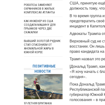
США, принятую ещё 
РОБОПСЫ ЗАМЕНЯЮТ
должность тому, что
ОХРАННИКОВ В ЖИЛЫХ
КОМПЛЕКСАХ АТЛАНТЫ
В то время группа 
предотвратить своё
КАК ИНЖЕНЕР ИЗ США
СОЗДАЛА МАШИНУ ДЛЯ
инцидент в Капитол
ПРЫЖКОВ ЧЕРЕЗ ДВЕ
СКАКАЛКИ
Адвокаты Трампа от
Верховный суд не с
БЫВШИЙ ЗОЛОТОЙ РУДНИК
СТАЛ СПАСЕНИЕМ ОТ
восстании. Он лишь 
АНОМАЛЬНОЙ ЖАРЫ В
право кандидата на
ЮЖНОЙ КОРЕЕ
Трамп назвал это р
[Дональд Трамп, ка
ПОЗИТИВНЫЕ
«Я хочу начать с б
НОВОСТИ
сегодня».
Пока Дональд Трамп
Республиканской па
губернатор Южной К
голосования – в пр
97-ЛЕТНЯЯ БРИТАНКА