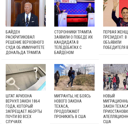
БАЙДЕН
СТОРОННИКИ ТРАМПА
ПЕРВАЯ ЖЕНЩ
РАСКРИТИКОВАЛ
ЗАЯВИЛИ О ПОБЕДЕ ИХ
ПРЕЗИДЕНТ: В
РЕШЕНИЕ ВЕРХОВНОГО
КАНДИДАТА В
ОБЪЯВИЛИ
СУДА ОБ ИММУНИТЕТЕ
ТЕЛЕДЕБАТАХ С
ПОБЕДИТЕЛЯ 
ДОНАЛЬДА ТРАМПА
БАЙДЕНОМ
ШТАТ АРИЗОНА
МИГРАНТЫ, НЕ БОЯСЬ
НОВЫЙ
ВЕРНУЛ ЗАКОН 1864
НОВОГО ЗАКОНА
МИГРАЦИОНН
ГОДА, КОТОРЫЙ
ТЕХАСА,
ЗАКОН ТЕХАС
ЗАПРЕЩАЕТ АБОРТЫ
ПРОДОЛЖАЮТ
ПРИОСТАНОВИ
ПОЧТИ ВО ВСЕХ
ПРОНИКАТЬ В США
АПЕЛЛЯЦИОНН
СЛУЧАЯХ
США