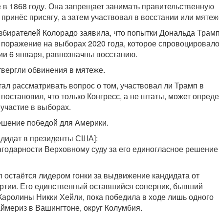
в 1868 году. Она запрещает занимать правительственную
 принёс присягу, а затем участвовал в восстании или мятеж
избирателей Колорадо заявила, что попытки Дональда Трам
 поражение на выборах 2020 года, которое спровоцировал
ии 6 января, равнозначны восстанию.
вергли обвинения в мятеже.
тал рассматривать вопрос о том, участвовал ли Трамп в
постановил, что только Конгресс, а не штаты, может опред
 участие в выборах.
ешение победой для Америки.
ндидат в президенты США]:
лагодарности Верховному суду за его единогласное решение
 остаётся лидером гонки за выдвижение кандидата от
ртии. Его единственный оставшийся соперник, бывший
аролины Никки Хейли, пока победила в ходе лишь одного
аймериз в Вашингтоне, округ Колумбия.