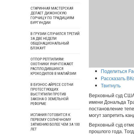
СТАРИННАЯ МАСТЕРСКАЯ
ДЕЛАЕТ ДИЖОНСКУЮ
ГОРЧИЦУ ПО ТРАДИЦИЯМ
БУРГУНДИИ
В ГРУЗИИ СЛУЧИЛСЯ ТРЕТИЙ
ЗА ДВЕ НЕДЕЛИ
ОБЩЕНАЦИОНАЛЬНЫЙ
БЛЭКАУТ
ОТПОР РЕПТИЛИЯМ:
ОХОТНИКИ УНИЧТОЖАЮТ
РАСПЛОДИВШИХСЯ
Поделиться Fa
КРОКОДИЛОВ В МАЛАЙЗИИ
Рассказать ВК
Твитнуть
В БУЭНОС-АЙРЕСЕ СОТНИ
ПРОТЕСТУЮЩИХ
ВЫСТУПИЛИ ПРОТИВ
Верховный суд США
ЗАКОНА О ЗЕМЕЛЬНОЙ
имени Дональда Тра
РЕФОРМЕ
постановление тепе
могут запретить ка
ИСПАНИЯ ГОТОВИТСЯ К
ПЕРВОМУ СОЛНЕЧНОМУ
Верховный суд отме
ЗАТМЕНИЮ БОЛЕЕ ЧЕМ ЗА 100
ЛЕТ
прошлого года. Тог