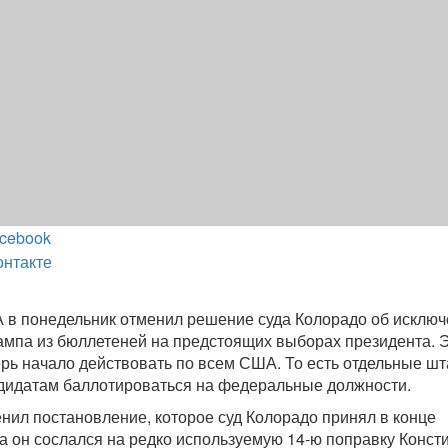
cebook
онтакте
 в понедельник отменил решение суда Колорадо об исклю
мпа из бюллетеней на предстоящих выборах президента. 
рь начало действовать по всем США. То есть отдельные шт
ндидатам баллотироваться на федеральные должности.
нил постановление, которое суд Колорадо принял в конце
да он сослался на редко используемую 14-ю поправку Конст