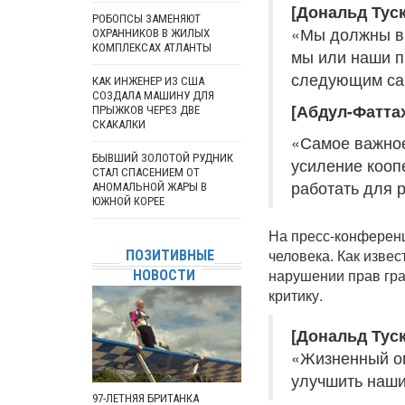
[Дональд Туск
РОБОПСЫ ЗАМЕНЯЮТ
«Мы должны вм
ОХРАННИКОВ В ЖИЛЫХ
КОМПЛЕКСАХ АТЛАНТЫ
мы или наши п
следующим сам
КАК ИНЖЕНЕР ИЗ США
СОЗДАЛА МАШИНУ ДЛЯ
[Абдул-Фаттах
ПРЫЖКОВ ЧЕРЕЗ ДВЕ
СКАКАЛКИ
«Самое важное
БЫВШИЙ ЗОЛОТОЙ РУДНИК
усиление кооп
СТАЛ СПАСЕНИЕМ ОТ
работать для 
АНОМАЛЬНОЙ ЖАРЫ В
ЮЖНОЙ КОРЕЕ
На пресс-конферен
человека. Как извес
ПОЗИТИВНЫЕ
нарушении прав гра
НОВОСТИ
критику.
[Дональд Туск
«Жизненный оп
улучшить наши
97-ЛЕТНЯЯ БРИТАНКА