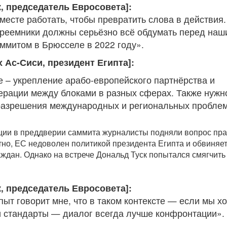
, председатель Евросовета]:
есте работать, чтобы превратить слова в действия.
реемники должны серьёзно всё обдумать перед наш
митом в Брюсселе в 2022 году».
 Ас-Сиси, президент Египта]:
 – укрепление арабо-европейского партнёрства и
ерации между блоками в разных сферах. Также нужн
разрешения международных и региональных проблем
ции в преддверии саммита журналисты подняли вопрос пр
тно, ЕС недоволен политикой президента Египта и обвиняет
ждан. Однако на встрече Дональд Туск попытался смягчить
, председатель Евросовета]:
ыт говорит мне, что в таком контексте — если мы х
 стандарты — диалог всегда лучше конфронтации».