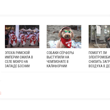
ЭПОХА РИМСКОЙ
СОБАКИ-СЁРФЕРЫ
ПОМОГУТ ЛИ
ИМПЕРИИ ОЖИЛА В
ВЫСТУПИЛИ НА
ЭЛЕКТРОМОБ
СЕЛЕ МОКРО НА
ЧЕМПИОНАТЕ В
СНИЗИТЬ ЗАГ
ЗАПАДЕ БОСНИИ
КАЛИФОРНИИ
ВОЗДУХА В Д
: