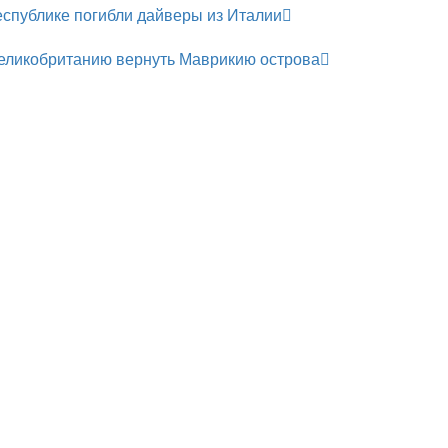
спублике погибли дайверы из Италии
еликобританию вернуть Маврикию острова