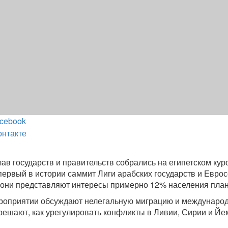
cebook
онтакте
лав государств и правительств собрались на египетском кур
ервый в истории саммит Лиги арабских государств и Еврос
 они представляют интересы примерно 12% населения план
роприятии обсуждают нелегальную миграцию и междунаро
 решают, как урегулировать конфликты в Ливии, Сирии и Йе