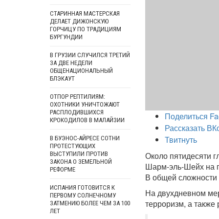
СТАРИННАЯ МАСТЕРСКАЯ
ДЕЛАЕТ ДИЖОНСКУЮ
ГОРЧИЦУ ПО ТРАДИЦИЯМ
БУРГУНДИИ
В ГРУЗИИ СЛУЧИЛСЯ ТРЕТИЙ
ЗА ДВЕ НЕДЕЛИ
ОБЩЕНАЦИОНАЛЬНЫЙ
БЛЭКАУТ
ОТПОР РЕПТИЛИЯМ:
ОХОТНИКИ УНИЧТОЖАЮТ
РАСПЛОДИВШИХСЯ
Поделиться Fa
КРОКОДИЛОВ В МАЛАЙЗИИ
Рассказать ВК
Твитнуть
В БУЭНОС-АЙРЕСЕ СОТНИ
ПРОТЕСТУЮЩИХ
ВЫСТУПИЛИ ПРОТИВ
Около пятидесяти г
ЗАКОНА О ЗЕМЕЛЬНОЙ
Шарм-эль-Шейх на п
РЕФОРМЕ
В общей сложности
ИСПАНИЯ ГОТОВИТСЯ К
На двухдневном ме
ПЕРВОМУ СОЛНЕЧНОМУ
терроризм, а также
ЗАТМЕНИЮ БОЛЕЕ ЧЕМ ЗА 100
ЛЕТ