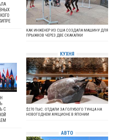
АЛА
АВНЫХ
СКОГО
КИПРЕ
КАК ИНЖЕНЕР ИЗ США СОЗДАЛА МАШИНУ ДЛЯ
ПРЫЖКОВ ЧЕРЕЗ ДВЕ СКАКАЛКИ
КУХНЯ
Н
Ь
Ь С
$270 ТЫС. ОТДАЛИ ЗА ГОЛУБОГО ТУНЦА НА
НОВОГОДНЕМ АУКЦИОНЕ В ЯПОНИИ
НОЙ
АЕМ
АВТО