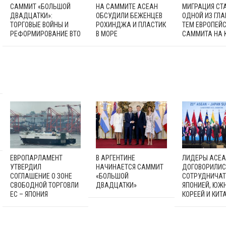
САММИТ «БОЛЬШОЙ
НА САММИТЕ АСЕАН
МИГРАЦИЯ СТ
ДВАДЦАТКИ»:
ОБСУДИЛИ БЕЖЕНЦЕВ
ОДНОЙ ИЗ ГЛ
ТОРГОВЫЕ ВОЙНЫ И
РОХИНДЖА И ПЛАСТИК
ТЕМ ЕВРОПЕЙ
РЕФОРМИРОВАНИЕ ВТО
В МОРЕ
САММИТА НА 
ЕВРОПАРЛАМЕНТ
В АРГЕНТИНЕ
ЛИДЕРЫ АСЕА
УТВЕРДИЛ
НАЧИНАЕТСЯ САММИТ
ДОГОВОРИЛИС
СОГЛАШЕНИЕ О ЗОНЕ
«БОЛЬШОЙ
СОТРУДНИЧАТ
СВОБОДНОЙ ТОРГОВЛИ
ДВАДЦАТКИ»
ЯПОНИЕЙ, ЮЖ
ЕС – ЯПОНИЯ
КОРЕЕЙ И КИТ