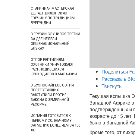
СТАРИННАЯ МАСТЕРСКАЯ
ДЕЛАЕТ ДИЖОНСКУЮ
ГОРЧИЦУ ПО ТРАДИЦИЯМ
БУРГУНДИИ
В ГРУЗИИ СЛУЧИЛСЯ ТРЕТИЙ
ЗА ДВЕ НЕДЕЛИ
ОБЩЕНАЦИОНАЛЬНЫЙ
БЛЭКАУТ
ОТПОР РЕПТИЛИЯМ:
ОХОТНИКИ УНИЧТОЖАЮТ
РАСПЛОДИВШИХСЯ
Поделиться Fa
КРОКОДИЛОВ В МАЛАЙЗИИ
Рассказать ВК
Твитнуть
В БУЭНОС-АЙРЕСЕ СОТНИ
ПРОТЕСТУЮЩИХ
ВЫСТУПИЛИ ПРОТИВ
Текущая вспышка Эб
ЗАКОНА О ЗЕМЕЛЬНОЙ
Западной Африке в 
РЕФОРМЕ
подтверждённых и в
возрасте до 15 лет.
ИСПАНИЯ ГОТОВИТСЯ К
ПЕРВОМУ СОЛНЕЧНОМУ
было в Западной А
ЗАТМЕНИЮ БОЛЕЕ ЧЕМ ЗА 100
ЛЕТ
Кроме того, от лих