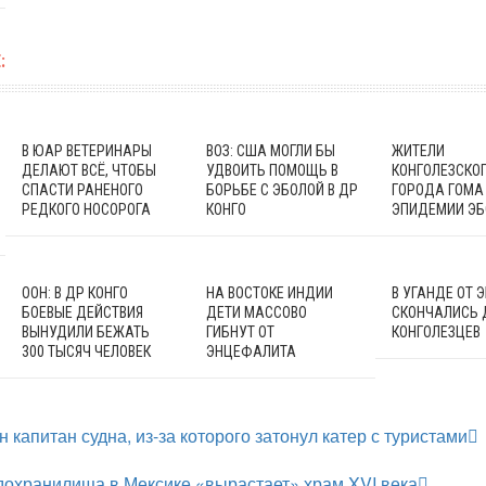
:
В ЮАР ВЕТЕРИНАРЫ
ВОЗ: США МОГЛИ БЫ
ЖИТЕЛИ
ДЕЛАЮТ ВСЁ, ЧТОБЫ
УДВОИТЬ ПОМОЩЬ В
КОНГОЛЕЗСКО
СПАСТИ РАНЕНОГО
БОРЬБЕ С ЭБОЛОЙ В ДР
ГОРОДА ГОМА
РЕДКОГО НОСОРОГА
КОНГО
ЭПИДЕМИИ Э
ООН: В ДР КОНГО
НА ВОСТОКЕ ИНДИИ
В УГАНДЕ ОТ 
БОЕВЫЕ ДЕЙСТВИЯ
ДЕТИ МАССОВО
СКОНЧАЛИСЬ 
ВЫНУДИЛИ БЕЖАТЬ
ГИБНУТ ОТ
КОНГОЛЕЗЦЕВ
300 ТЫСЯЧ ЧЕЛОВЕК
ЭНЦЕФАЛИТА
 капитан судна, из-за которого затонул катер с туристами
охранилища в Мексике «вырастает» храм XVI века