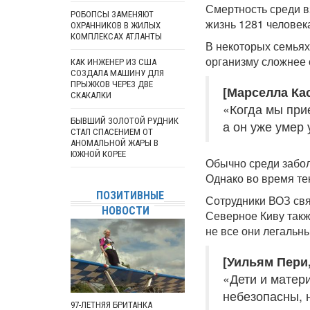
Смертность среди в
РОБОПСЫ ЗАМЕНЯЮТ
жизнь 1281 человек
ОХРАННИКОВ В ЖИЛЫХ
КОМПЛЕКСАХ АТЛАНТЫ
В некоторых семьях 
организму сложнее 
КАК ИНЖЕНЕР ИЗ США
СОЗДАЛА МАШИНУ ДЛЯ
ПРЫЖКОВ ЧЕРЕЗ ДВЕ
[Марселла Ка
СКАКАЛКИ
«Когда мы прие
БЫВШИЙ ЗОЛОТОЙ РУДНИК
а он уже умер 
СТАЛ СПАСЕНИЕМ ОТ
АНОМАЛЬНОЙ ЖАРЫ В
ЮЖНОЙ КОРЕЕ
Обычно среди забо
Однако во время т
ПОЗИТИВНЫЕ
Сотрудники ВОЗ свя
НОВОСТИ
Северное Киву такж
не все они легальн
[Уильям Пери,
«Дети и матер
небезопасны, 
97-ЛЕТНЯЯ БРИТАНКА