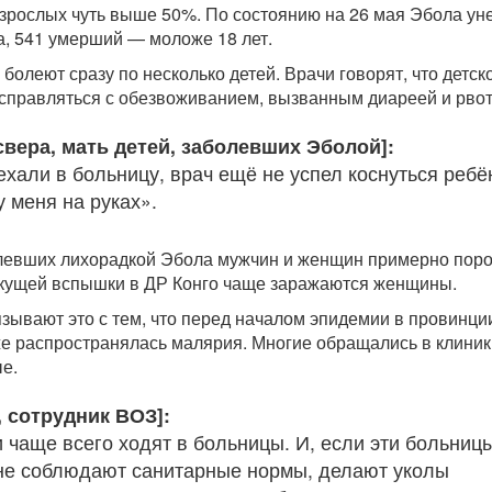
зрослых чуть выше 50%. По состоянию на 26 мая Эбола ун
а, 541 умерший — моложе 18 лет.
болеют сразу по несколько детей. Врачи говорят, что детск
справляться с обезвоживанием, вызванным диареей и рвот
свера, мать детей, заболевших Эболой]:
хали в больницу, врач ещё не успел коснуться ребё
у меня на руках».
левших лихорадкой Эбола мужчин и женщин примерно поро
екущей вспышки в ДР Конго чаще заражаются женщины.
зывают это с тем, что перед началом эпидемии в провинци
е распространялась малярия. Многие обращались в клиник
ые.
 сотрудник ВОЗ]:
и чаще всего ходят в больницы. И, если эти больниц
не соблюдают санитарные нормы, делают уколы