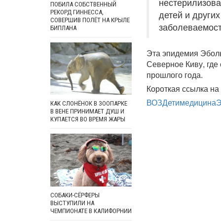
нестерилизова
ПОБИЛА СОБСТВЕННЫЙ
РЕКОРД ГИННЕССА,
детей и други
СОВЕРШИВ ПОЛЁТ НА КРЫЛЕ
заболеваемост
БИПЛАНА
Эта эпидемия Эболы
Северное Киву, где
прошлого года.
Короткая ссылка на 
ВОЗ
Дети
медицина
Э
КАК СЛОНЁНОК В ЗООПАРКЕ
В ВЕНЕ ПРИНИМАЕТ ДУШ И
КУПАЕТСЯ ВО ВРЕМЯ ЖАРЫ
СОБАКИ-СЁРФЕРЫ
ВЫСТУПИЛИ НА
ЧЕМПИОНАТЕ В КАЛИФОРНИИ