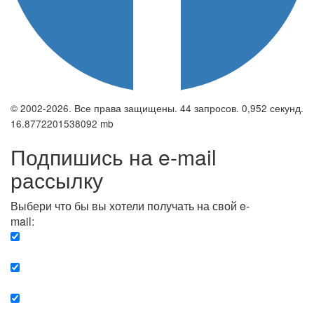
© 2002-2026. Все права защищены. 44 запросов. 0,952 секунд.
16.8772201538092 mb
Подпишись на e-mail
рассылку
Выбери что бы вы хотели получать на свой e-
mail:
Вечерняя. Каждый вечер вы получаете список
сюжетов, о важных и ключевых событиях в мире.
Еженедельная. Вы получаете полную картину о
событиях недели.
Позитив. Вы получается список сюжетов, которые
подарят вам позитивные эмоции и улучшат ваш сон.