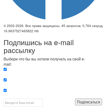
© 2002-2026. Все права защищены. 45 запросов. 0,764 секунд.
16.9637527465822 mb
Подпишись на e-mail
рассылку
Выбери что бы вы хотели получать на свой e-
mail:
Вечерняя. Каждый вечер вы получаете список
сюжетов, о важных и ключевых событиях в мире.
Еженедельная. Вы получаете полную картину о
событиях недели.
Позитив. Вы получается список сюжетов, которые
подарят вам позитивные эмоции и улучшат ваш сон.
Подписаться