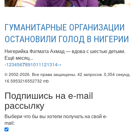
ГУМАНИТАРНЫЕ ОРГАНИЗАЦИИ
ОСТАНОВИЛИ ГОЛОД В НИГЕРИИ
Нигерийка Фатмата Ахмад — вдова с шестью детьми.
Ещё месяц...
‹
1
2
3
4
5
6
7
8
9
10
11
12
13
14
›
»
© 2002-2026. Все права защищены. 42 запросов. 0,354 секунд.
16.5953216552732 mb
Подпишись на e-mail
рассылку
Выбери что бы вы хотели получать на свой e-
mail:
Вечерняя. Каждый вечер вы получаете список