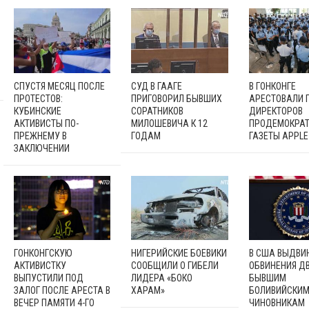
СПУСТЯ МЕСЯЦ ПОСЛЕ
СУД В ГААГЕ
В ГОНКОНГЕ
ПРОТЕСТОВ:
ПРИГОВОРИЛ БЫВШИХ
АРЕСТОВАЛИ 
КУБИНСКИЕ
СОРАТНИКОВ
ДИРЕКТОРОВ
АКТИВИСТЫ ПО-
МИЛОШЕВИЧА К 12
ПРОДЕМОКРАТ
ПРЕЖНЕМУ В
ГОДАМ
ГАЗЕТЫ APPLE 
ЗАКЛЮЧЕНИИ
ГОНКОНГСКУЮ
НИГЕРИЙСКИЕ БОЕВИКИ
В США ВЫДВИ
АКТИВИСТКУ
СООБЩИЛИ О ГИБЕЛИ
ОБВИНЕНИЯ Д
ВЫПУСТИЛИ ПОД
ЛИДЕРА «БОКО
БЫВШИМ
ЗАЛОГ ПОСЛЕ АРЕСТА В
ХАРАМ»
БОЛИВИЙСКИ
ВЕЧЕР ПАМЯТИ 4-ГО
ЧИНОВНИКАМ