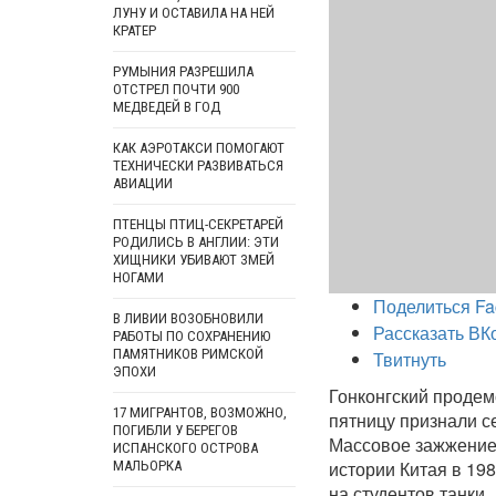
ЛУНУ И ОСТАВИЛА НА НЕЙ
КРАТЕР
РУМЫНИЯ РАЗРЕШИЛА
ОТСТРЕЛ ПОЧТИ 900
МЕДВЕДЕЙ В ГОД
КАК АЭРОТАКСИ ПОМОГАЮТ
ТЕХНИЧЕСКИ РАЗВИВАТЬСЯ
АВИАЦИИ
ПТЕНЦЫ ПТИЦ-СЕКРЕТАРЕЙ
РОДИЛИСЬ В АНГЛИИ: ЭТИ
ХИЩНИКИ УБИВАЮТ ЗМЕЙ
НОГАМИ
Поделиться Fa
В ЛИВИИ ВОЗОБНОВИЛИ
Рассказать ВК
РАБОТЫ ПО СОХРАНЕНИЮ
ПАМЯТНИКОВ РИМСКОЙ
Твитнуть
ЭПОХИ
Гонконгский продем
17 МИГРАНТОВ, ВОЗМОЖНО,
пятницу признали с
ПОГИБЛИ У БЕРЕГОВ
Массовое зажжение 
ИСПАНСКОГО ОСТРОВА
истории Китая в 19
МАЛЬОРКА
на студентов танки.