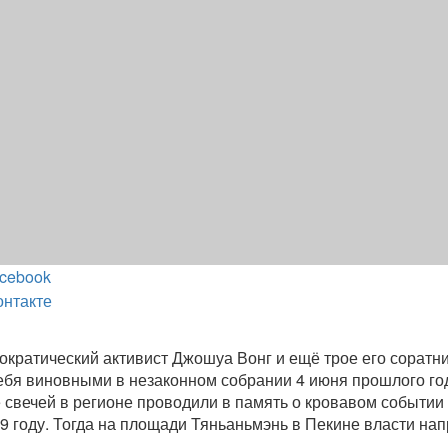
cebook
онтакте
ократический активист Джошуа Вонг и ещё трое его соратни
ебя виновными в незаконном собрании 4 июня прошлого го
свечей в регионе проводили в память о кровавом событии
89 году. Тогда на площади Тяньаньмэнь в Пекине власти на