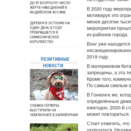
ДО 87 ВОЗРОСЛО ЧИСЛО
ЖЕРТВ НАВОДНЕНИЙ В
В 2020 году меропр
ИНДИЙСКОМ АССАМЕ
мотивируя это огра
менее десятки тыся
ДЕРЕВНЯ В ЭСТОНИИ НА
мероприятия прошли
ОДИН ДЕНЬ В ГОДУ
ПРЕВРАЩАЕТСЯ В
из районов города.
СИМВОЛИЧЕСКОЕ
КОРОЛЕВСТВО
Вонг уже находится
несанкционированно
2019 году.
ПОЗИТИВНЫЕ
В материковом Кита
НОВОСТИ
запрещены, а эта те
Кроме того, коммун
По самым смелым оц
В Гонконге же, кот
определённые демок
СОБАКИ-СЁРФЕРЫ
ежегодно. 2020-й ст
ВЫСТУПИЛИ НА
может повториться.
ЧЕМПИОНАТЕ В КАЛИФОРНИИ
Стоит отметить, чт
ухудшаться. Недавн