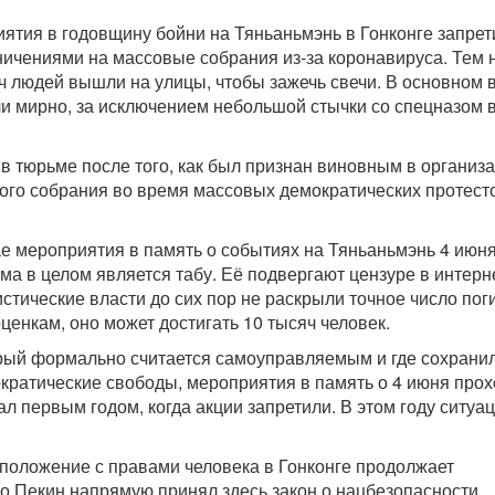
иятия в годовщину бойни на Тяньаньмэнь в Гонконге запрет
ничениями на массовые собрания из-за коронавируса. Тем 
ч людей вышли на улицы, чтобы зажечь свечи. В основном 
 мирно, за исключением небольшой стычки со спецназом 
 в тюрьме после того, как был признан виновным в организ
го собрания во время массовых демократических протест
е мероприятия в память о событиях на Тяньаньмэнь 4 июн
ма в целом является табу. Её подвергают цензуре в интерн
истические власти до сих пор не раскрыли точное число пог
енкам, оно может достигать 10 тысяч человек.
орый формально считается самоуправляемым и где сохрани
ратические свободы, мероприятия в память о 4 июня про
ал первым годом, когда акции запретили. В этом году ситуа
о положение с правами человека в Гонконге продолжает
о Пекин напрямую принял здесь закон о нацбезопасности.