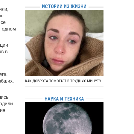
ИСТОРИИ ИЗ ЖИЗНИ
или,
не
все
в одном
ации
ов в
я
ете.
ибших.
КАК ДОБРОТА ПОМОГАЕТ В ТРУДНУЮ МИНУТУ
лись
НАУКА И ТЕХНИКА
ходили
ция