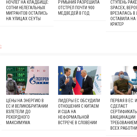
НОЧЛЕГ НА КЛАДБИЩЕ:
РУМЫНИЯ РАЗРЕШИЛА
СТУПЕНЬ РАК
СОТНИ НЕЛЕГАЛЬНЫХ
ОТСТРЕЛ ПОЧТИ 900
SPACEX, ВЕРО
МИГРАНТОВ ОСТАЛИСЬ
МЕДВЕДЕЙ В ГОД
ВРЕЗАЛАСЬ В 
НА УЛИЦАХ СЕУТЫ
ОСТАВИЛА НА
КРАТЕР
:
ЦЕНЫ НА ЭНЕРГИЮ В
ЛИДЕРЫ ЕС ОБСУДИЛИ
ПЕРВАЯ В ЕС: 
ЕС И ВЕЛИКОБРИТАНИИ
ОТНОШЕНИЯ С КИТАЕМ
СДЕЛАЕТ
ВЗЛЕТЕЛИ ДО
И США НА
СЕРТИФИКАТ
РЕКОРДНОГО
НЕФОРМАЛЬНОЙ
ВАКЦИНАЦИИ
МАКСИМУМА
ВСТРЕЧЕ В СЛОВЕНИИ
ТРЕБОВАНИЕМ
ВСЕХ РАБОТН