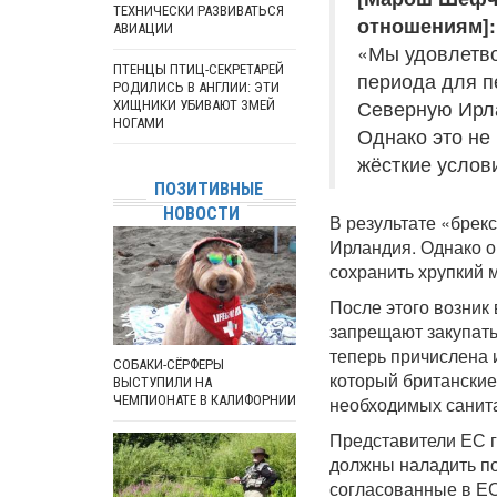
ТЕХНИЧЕСКИ РАЗВИВАТЬСЯ
отношениям]:
АВИАЦИИ
«Мы удовлетво
ПТЕНЦЫ ПТИЦ-СЕКРЕТАРЕЙ
периода для п
РОДИЛИСЬ В АНГЛИИ: ЭТИ
Северную Ирла
ХИЩНИКИ УБИВАЮТ ЗМЕЙ
НОГАМИ
Однако это не
жёсткие услов
ПОЗИТИВНЫЕ
НОВОСТИ
В результате «брек
Ирландия. Однако о
сохранить хрупкий 
После этого возник
запрещают закупать
теперь причислена 
СОБАКИ-СЁРФЕРЫ
который британские
ВЫСТУПИЛИ НА
ЧЕМПИОНАТЕ В КАЛИФОРНИИ
необходимых санит
Представители ЕС г
должны наладить по
согласованные в Е