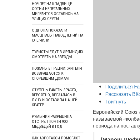
НОЧЛЕГ НА КЛАДБИЩЕ:
СОТНИ НЕЛЕГАЛЬНЫХ
МИГРАНТОВ ОСТАЛИСЬ НА
УЛИЦАХ СЕУТЫ
С ДРОНА ПОКАЗАЛИ
МАСШТАБЫ НАВОДНЕНИЙ НА
ЮГЕ ЧИЛИ
ТУРИСТЫ ЕДУТ В ИРЛАНДИЮ
СМОТРЕТЬ НА ЗВЁЗДЫ
ПОЖАРЫ В ГРЕЦИИ: ЖИТЕЛИ
ВОЗВРАЩАЮТСЯ К
СГОРЕВШИМ ДОМАМ
Поделиться Fa
СТУПЕНЬ РАКЕТЫ SPACEX,
Рассказать ВК
ВЕРОЯТНО, ВРЕЗАЛАСЬ В
ЛУНУ И ОСТАВИЛА НА НЕЙ
Твитнуть
КРАТЕР
Европейский Союз и
РУМЫНИЯ РАЗРЕШИЛА
называемой «колбас
ОТСТРЕЛ ПОЧТИ 900
периода на поставк
МЕДВЕДЕЙ В ГОД
[Марош Шефч
КАК АЭРОТАКСИ ПОМОГАЮТ