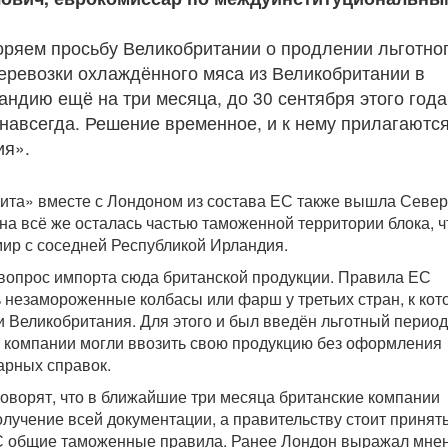
ряем просьбу Великобритании о продлении льготно
еревозки охлаждённого мяса из Великобритании в
ндию ещё на три месяца, до 30 сентября этого года
 навсегда. Решение временное, и к нему прилагаютс
ия».
сита» вместе с Лондоном из состава ЕС также вышла Севе
на всё же осталась частью таможенной территории блока, 
мир с соседней Республикой Ирландия.
 вопрос импорта сюда британской продукции. Правила ЕС
 незамороженные колбасы или фарш у третьих стран, к ко
и Великобритания. Для этого и был введён льготный период
 компании могли ввозить свою продукцию без оформления
арных справок.
оворят, что в ближайшие три месяца британские компании
лучение всей документации, а правительству стоит принят
С общие таможенные правила. Ранее Лондон выражал мнен