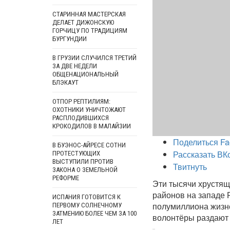
СТАРИННАЯ МАСТЕРСКАЯ
ДЕЛАЕТ ДИЖОНСКУЮ
ГОРЧИЦУ ПО ТРАДИЦИЯМ
БУРГУНДИИ
В ГРУЗИИ СЛУЧИЛСЯ ТРЕТИЙ
ЗА ДВЕ НЕДЕЛИ
ОБЩЕНАЦИОНАЛЬНЫЙ
БЛЭКАУТ
ОТПОР РЕПТИЛИЯМ:
ОХОТНИКИ УНИЧТОЖАЮТ
РАСПЛОДИВШИХСЯ
КРОКОДИЛОВ В МАЛАЙЗИИ
Поделиться Fa
В БУЭНОС-АЙРЕСЕ СОТНИ
Рассказать ВК
ПРОТЕСТУЮЩИХ
ВЫСТУПИЛИ ПРОТИВ
Твитнуть
ЗАКОНА О ЗЕМЕЛЬНОЙ
РЕФОРМЕ
Эти тысячи хрустящ
районов на западе 
ИСПАНИЯ ГОТОВИТСЯ К
полумиллиона жизне
ПЕРВОМУ СОЛНЕЧНОМУ
ЗАТМЕНИЮ БОЛЕЕ ЧЕМ ЗА 100
волонтёры раздают
ЛЕТ