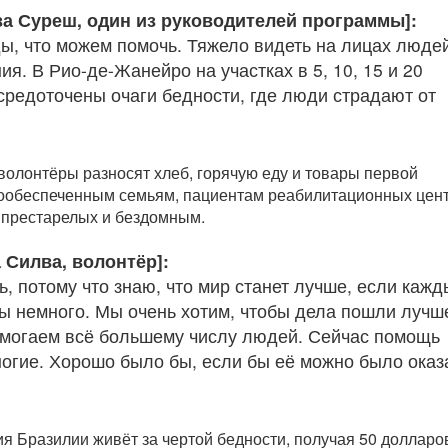
за Суреш, один из руководителей программы]:
ы, что можем помочь. Тяжело видеть на лицах люде
ия. В Рио-де-Жанейро на участках в 5, 10, 15 и 20
средоточены очаги бедности, где люди страдают от
волонтёры разносят хлеб, горячую еду и товары первой
ообеспеченным семьям, пациентам реабилитационных цент
 престарелых и бездомным.
 Силва, волонтёр]:
, потому что знаю, что мир станет лучше, если каж
бы немного. Мы очень хотим, чтобы дела пошли лучш
могаем всё большему числу людей. Сейчас помощь
огие. Хорошо было бы, если бы её можно было оказ
я Бразилии живёт за чертой бедности, получая 50 доллар