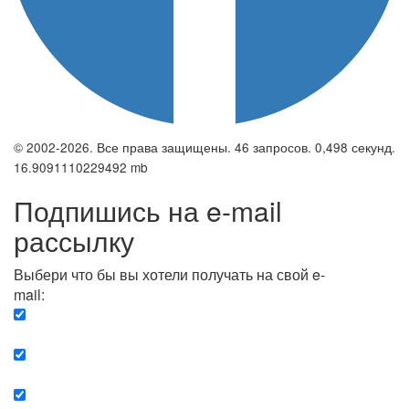
© 2002-2026. Все права защищены. 46 запросов. 0,498 секунд.
16.9091110229492 mb
Подпишись на e-mail
рассылку
Выбери что бы вы хотели получать на свой e-
mail:
Вечерняя. Каждый вечер вы получаете список
сюжетов, о важных и ключевых событиях в мире.
Еженедельная. Вы получаете полную картину о
событиях недели.
Позитив. Вы получается список сюжетов, которые