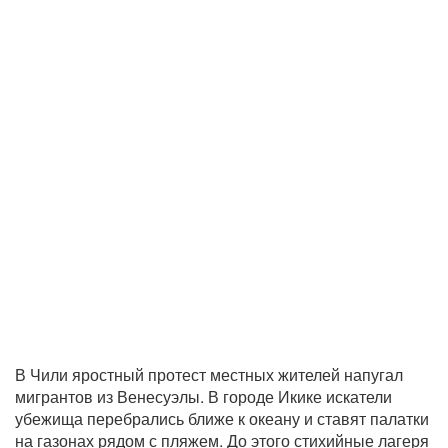
В Чили яростный протест местных жителей напугал
мигрантов из Венесуэлы. В городе Икике искатели
убежища перебрались ближе к океану и ставят палатки
на газонах рядом с пляжем. До этого стихийные лагеря