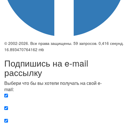
© 2002-2026. Все права защищены. 59 запросов. 0,416 секунд.
16.893470764162 mb
Подпишись на e-mail
рассылку
Выбери что бы вы хотели получать на свой e-
mail:
Вечерняя. Каждый вечер вы получаете список
сюжетов, о важных и ключевых событиях в мире.
Еженедельная. Вы получаете полную картину о
событиях недели.
Позитив. Вы получается список сюжетов, которые
подарят вам позитивные эмоции и улучшат ваш сон.