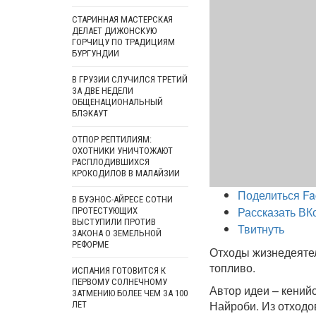
СТАРИННАЯ МАСТЕРСКАЯ
ДЕЛАЕТ ДИЖОНСКУЮ
ГОРЧИЦУ ПО ТРАДИЦИЯМ
БУРГУНДИИ
В ГРУЗИИ СЛУЧИЛСЯ ТРЕТИЙ
ЗА ДВЕ НЕДЕЛИ
ОБЩЕНАЦИОНАЛЬНЫЙ
БЛЭКАУТ
ОТПОР РЕПТИЛИЯМ:
ОХОТНИКИ УНИЧТОЖАЮТ
РАСПЛОДИВШИХСЯ
КРОКОДИЛОВ В МАЛАЙЗИИ
Поделиться Fa
В БУЭНОС-АЙРЕСЕ СОТНИ
Рассказать ВК
ПРОТЕСТУЮЩИХ
ВЫСТУПИЛИ ПРОТИВ
Твитнуть
ЗАКОНА О ЗЕМЕЛЬНОЙ
РЕФОРМЕ
Отходы жизнедеятель
топливо.
ИСПАНИЯ ГОТОВИТСЯ К
ПЕРВОМУ СОЛНЕЧНОМУ
Автор идеи – кенийс
ЗАТМЕНИЮ БОЛЕЕ ЧЕМ ЗА 100
Найроби. Из отходо
ЛЕТ