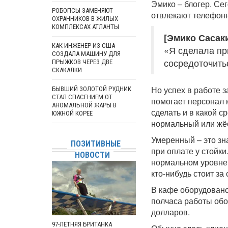
Эмико – блогер. Сег
РОБОПСЫ ЗАМЕНЯЮТ
отвлекают телефонн
ОХРАННИКОВ В ЖИЛЫХ
КОМПЛЕКСАХ АТЛАНТЫ
[Эмико Сасаки
КАК ИНЖЕНЕР ИЗ США
«Я сделала пр
СОЗДАЛА МАШИНУ ДЛЯ
сосредоточитьс
ПРЫЖКОВ ЧЕРЕЗ ДВЕ
СКАКАЛКИ
Но успех в работе з
БЫВШИЙ ЗОЛОТОЙ РУДНИК
СТАЛ СПАСЕНИЕМ ОТ
помогает персонал 
АНОМАЛЬНОЙ ЖАРЫ В
сделать и в какой с
ЮЖНОЙ КОРЕЕ
нормальный или жё
Умеренный – это зна
ПОЗИТИВНЫЕ
при оплате у стойки
НОВОСТИ
нормальном уровне 
кто-нибудь стоит за
В кафе оборудовано
полчаса работы обо
долларов.
97-ЛЕТНЯЯ БРИТАНКА