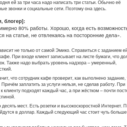
одня ей за три часа надо написать три статьи. Обычно её
ые звонки и социальные сети. Поэтому она здесь.
, блогер]:
имерно 80% работы. Хорошо, когда есть возможност
я на статье, не отвлекаясь на посторонние дела».
ависит не только от самой Эмико. Справиться с заданием е
кафе. При входе клиент записывает на листе бумаги, что д
рок. Также надо выбрать уровень надзора – умеренный,
сткий.
чит, что сотрудник кафе проверит, как выполнено задание,
. Причём заплатить за услуги нельзя, не сделав работу. При
к клиенту подходят каждый час, а при жёстком – почти пос
 спиной.
 десять мест. Есть розетки и высокоскоростной Интернет. 
йдутся в доллар. Каждый следующий час стоит чуть больше