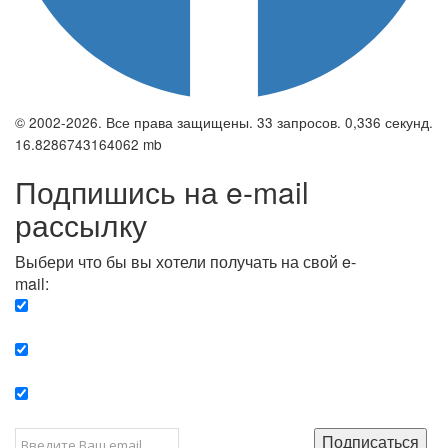
© 2002-2026. Все права защищены. 33 запросов. 0,336 секунд.
16.8286743164062 mb
Подпишись на e-mail
рассылку
Выбери что бы вы хотели получать на свой e-
mail:
Вечерняя. Каждый вечер вы получаете список
сюжетов, о важных и ключевых событиях в мире.
Еженедельная. Вы получаете полную картину о
событиях недели.
Позитив. Вы получается список сюжетов, которые
подарят вам позитивные эмоции и улучшат ваш сон.
Подписаться