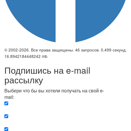
© 2002-2026. Все права защищены. 46 запросов. 0,499 секунд.
16.8942184448242 mb
Подпишись на e-mail
рассылку
Выбери что бы вы хотели получать на свой e-
mail:
Вечерняя. Каждый вечер вы получаете список
сюжетов, о важных и ключевых событиях в мире.
Еженедельная. Вы получаете полную картину о
событиях недели.
Позитив. Вы получается список сюжетов, которые