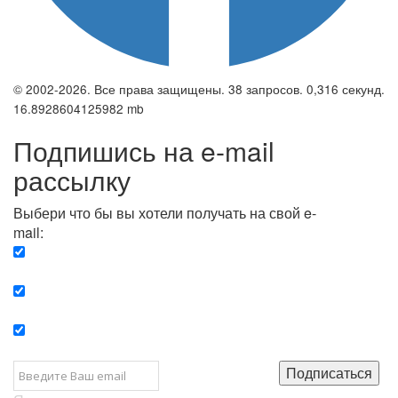
© 2002-2026. Все права защищены. 38 запросов. 0,316 секунд.
16.8928604125982 mb
Подпишись на e-mail
рассылку
Выбери что бы вы хотели получать на свой e-
mail:
Вечерняя. Каждый вечер вы получаете список
сюжетов, о важных и ключевых событиях в мире.
Еженедельная. Вы получаете полную картину о
событиях недели.
Позитив. Вы получается список сюжетов, которые
подарят вам позитивные эмоции и улучшат ваш сон.
Подписаться