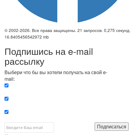
© 2002-2026. Все права защищены. 21 запросов. 0,275 секунд.
16.8405456542972 mb
Подпишись на e-mail
рассылку
Выбери что бы вы хотели получать на свой e-
mail:
Вечерняя. Каждый вечер вы получаете список
сюжетов, о важных и ключевых событиях в мире.
Еженедельная. Вы получаете полную картину о
событиях недели.
Позитив. Вы получается список сюжетов, которые
подарят вам позитивные эмоции и улучшат ваш сон.
Подписаться