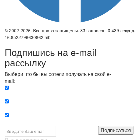
© 2002-2026. Все права защищены. 33 запросов. 0,439 секунд.
16.8522796630862 mb
Подпишись на e-mail
рассылку
Выбери что бы вы хотели получать на свой e-
mail:
Вечерняя. Каждый вечер вы получаете список
сюжетов, о важных и ключевых событиях в мире.
Еженедельная. Вы получаете полную картину о
событиях недели.
Позитив. Вы получается список сюжетов, которые
подарят вам позитивные эмоции и улучшат ваш сон.
Подписаться
Я уже подписался...