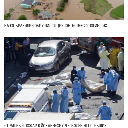
НА ЮГ БРАЗИЛИИ ОБРУШИЛСЯ ЦИКЛОН: БОЛЕЕ 20 ПОГИБШИХ
СТРАШНЫЙ ПОЖАР В ЙОХАННЕСБУРГЕ: БОЛЕЕ 70 ПОГИБШИХ