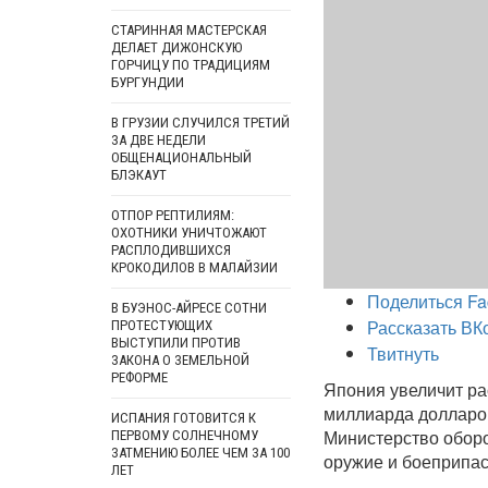
СТАРИННАЯ МАСТЕРСКАЯ
ДЕЛАЕТ ДИЖОНСКУЮ
ГОРЧИЦУ ПО ТРАДИЦИЯМ
БУРГУНДИИ
В ГРУЗИИ СЛУЧИЛСЯ ТРЕТИЙ
ЗА ДВЕ НЕДЕЛИ
ОБЩЕНАЦИОНАЛЬНЫЙ
БЛЭКАУТ
ОТПОР РЕПТИЛИЯМ:
ОХОТНИКИ УНИЧТОЖАЮТ
РАСПЛОДИВШИХСЯ
КРОКОДИЛОВ В МАЛАЙЗИИ
Поделиться Fa
В БУЭНОС-АЙРЕСЕ СОТНИ
Рассказать ВК
ПРОТЕСТУЮЩИХ
ВЫСТУПИЛИ ПРОТИВ
Твитнуть
ЗАКОНА О ЗЕМЕЛЬНОЙ
РЕФОРМЕ
Япония увеличит ра
миллиарда долларов.
ИСПАНИЯ ГОТОВИТСЯ К
Министерство оборо
ПЕРВОМУ СОЛНЕЧНОМУ
ЗАТМЕНИЮ БОЛЕЕ ЧЕМ ЗА 100
оружие и боеприпас
ЛЕТ