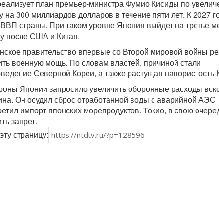
реализует план премьер-министра Фумио Кисиды по увели
 на 300 миллиардов долларов в течение пяти лет. К 2027 г
ВВП страны. При таком уровне Япония выйдет на третье м
у после США и Китая.
онское правительство впервые со Второй мировой войны р
ить военную мощь. По словам властей, причиной стали
ведение Северной Кореи, а также растущая напористость К
роны Японии запросило увеличить оборонные расходы вск
ина. Он осудил сброс отработанной воды с аварийной АЭС
ретил импорт японских морепродуктов. Токио, в свою очере
ть запрет.
эту страницу: