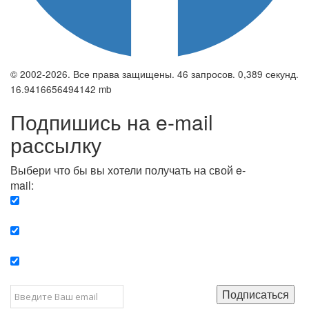
© 2002-2026. Все права защищены. 46 запросов. 0,389 секунд.
16.9416656494142 mb
Подпишись на e-mail
рассылку
Выбери что бы вы хотели получать на свой e-
mail:
Вечерняя. Каждый вечер вы получаете список
сюжетов, о важных и ключевых событиях в мире.
Еженедельная. Вы получаете полную картину о
событиях недели.
Позитив. Вы получается список сюжетов, которые
подарят вам позитивные эмоции и улучшат ваш сон.
Подписаться