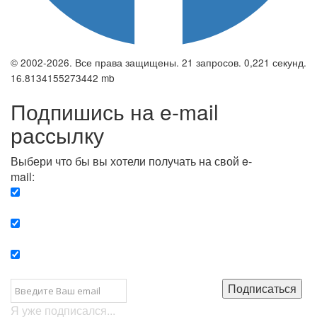
© 2002-2026. Все права защищены. 21 запросов. 0,221 секунд.
16.8134155273442 mb
Подпишись на e-mail
рассылку
Выбери что бы вы хотели получать на свой e-
mail:
Вечерняя. Каждый вечер вы получаете список
сюжетов, о важных и ключевых событиях в мире.
Еженедельная. Вы получаете полную картину о
событиях недели.
Позитив. Вы получается список сюжетов, которые
подарят вам позитивные эмоции и улучшат ваш сон.
Подписаться
Я уже подписался...