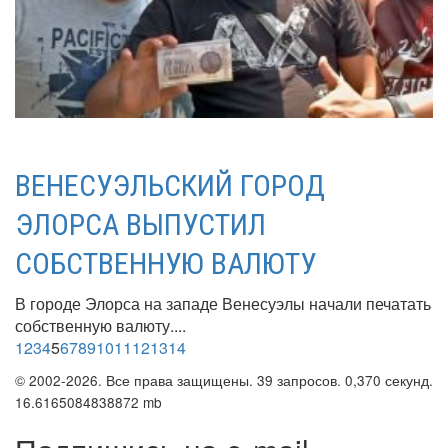
ВЕНЕСУЭЛЬСКИЙ ГОРОД
ЭЛОРСА ВЫПУСТИЛ
СОБСТВЕННУЮ ВАЛЮТУ
В городе Элорса на западе Венесуэлы начали печатать
собственную валюту....
1
2
3
4
5
6
7
8
9
10
11
12
13
14
© 2002-2026. Все права защищены. 39 запросов. 0,370 секунд.
16.6165084838872 mb