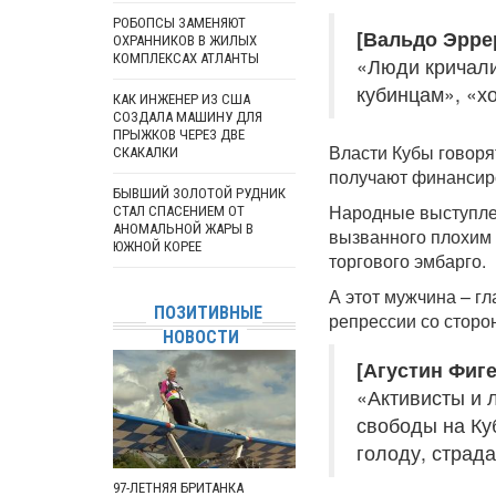
РОБОПСЫ ЗАМЕНЯЮТ
[Вальдо Эрре
ОХРАННИКОВ В ЖИЛЫХ
КОМПЛЕКСАХ АТЛАНТЫ
«Люди кричали
кубинцам», «х
КАК ИНЖЕНЕР ИЗ США
СОЗДАЛА МАШИНУ ДЛЯ
ПРЫЖКОВ ЧЕРЕЗ ДВЕ
Власти Кубы говоря
СКАКАЛКИ
получают финансиро
БЫВШИЙ ЗОЛОТОЙ РУДНИК
Народные выступлен
СТАЛ СПАСЕНИЕМ ОТ
АНОМАЛЬНОЙ ЖАРЫ В
вызванного плохим 
ЮЖНОЙ КОРЕЕ
торгового эмбарго.
А этот мужчина – г
ПОЗИТИВНЫЕ
репрессии со сторо
НОВОСТИ
[Агустин Фиг
«Активисты и 
свободы на Ку
голоду, страд
97-ЛЕТНЯЯ БРИТАНКА