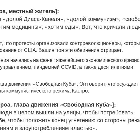
ра, местный житель]:
 «долой Диаса-Канеля», «долой коммунизм», «своб
отим медицины», «хотим еды». Вот, что кричали люд
т, что протесты организовали контрреволюционеры, котор
вание от США. Вашингтон эти обвинения отрицает.
ия начались на фоне тяжелейшего экономического кризис
управлением, пандемией COVID, а также десятилетиями
лава движения «Свободная Куба». Он говорит, что осуждает
ны коммунистического режима Кастро.
ероа, глава движения «Свободная Куба»]:
люди в целом вышли на улицы, чтобы потребовать
бе, чтобы положить конец угнетению со стороны реж
аниям и злоупотреблениям властью».