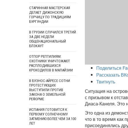
СТАРИННАЯ МАСТЕРСКАЯ
ДЕЛАЕТ ДИЖОНСКУЮ
ГОРЧИЦУ ПО ТРАДИЦИЯМ
БУРГУНДИИ
В ГРУЗИИ СЛУЧИЛСЯ ТРЕТИЙ
ЗА ДВЕ НЕДЕЛИ
ОБЩЕНАЦИОНАЛЬНЫЙ
БЛЭКАУТ
ОТПОР РЕПТИЛИЯМ:
ОХОТНИКИ УНИЧТОЖАЮТ
РАСПЛОДИВШИХСЯ
Поделиться Fa
КРОКОДИЛОВ В МАЛАЙЗИИ
Рассказать ВК
Твитнуть
В БУЭНОС-АЙРЕСЕ СОТНИ
ПРОТЕСТУЮЩИХ
ВЫСТУПИЛИ ПРОТИВ
Ситуация на остров
ЗАКОНА О ЗЕМЕЛЬНОЙ
с призывом к отста
РЕФОРМЕ
Диаса-Канеля. Это 
ИСПАНИЯ ГОТОВИТСЯ К
Это одна из демонс
ПЕРВОМУ СОЛНЕЧНОМУ
что в то время как
ЗАТМЕНИЮ БОЛЕЕ ЧЕМ ЗА 100
ЛЕТ
присоединялись дру