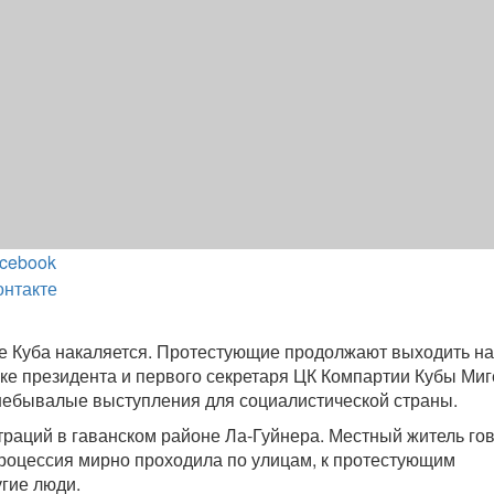
cebook
онтакте
е Куба накаляется. Протестующие продолжают выходить н
вке президента и первого секретаря ЦК Компартии Кубы Миг
небывалые выступления для социалистической страны.
траций в гаванском районе Ла-Гуйнера. Местный житель гов
 процессия мирно проходила по улицам, к протестующим
гие люди.