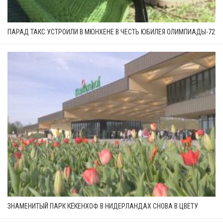
ПАРАД ТАКС УСТРОИЛИ В МЮНХЕНЕ В ЧЕСТЬ ЮБИЛЕЯ ОЛИМПИАДЫ-72
ЗНАМЕНИТЫЙ ПАРК КЁКЕНХОФ В НИДЕРЛАНДАХ СНОВА В ЦВЕТУ